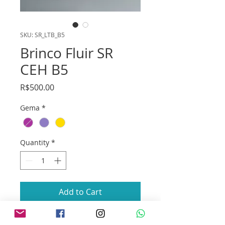
SKU: SR_LTB_B5
Brinco Fluir SR
CEH B5
Price
R$500.00
Gema
*
Quantity
*
Add to Cart
Par de brincos em prata 950 e 925 e 4