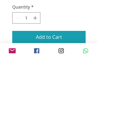
Quantity
*
Add to Cart
Par de brincos de prata 950 e 925 com 2
gemas naturais lapidação cabochón ou
briolet de 11mm.
Para limpeza da prata utilize flanela
mágica. Não exponha o produto ao calor,
pois isso pode danificar a gema.
PERSONALIZAÇÃO DO
PRODUTO
Caso você queira esse produto com