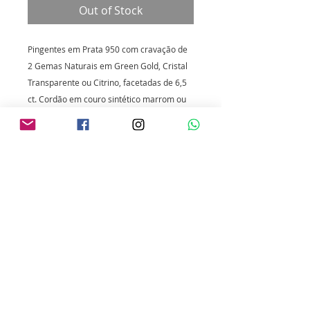
Out of Stock
Pingentes em Prata 950 com cravação de
2 Gemas Naturais em Green Gold, Cristal
Transparente ou Citrino, facetadas de 6,5
ct. Cordão em couro sintético marrom ou
preto, terminais e fechos em prata 925.
Para limpeza da prata utilize flanela
mágica. Não exponha o produto ao calor,
pois isso pode danificar a gema.
INFORMAÇÕES DO
PRODUTO
O Citrino é uma gema mais dura,
RETORNO E REEMBOLSO
brilhante e rara que o cristal e o
green gold e por isso é de maior
Caso seu produto chegue, por