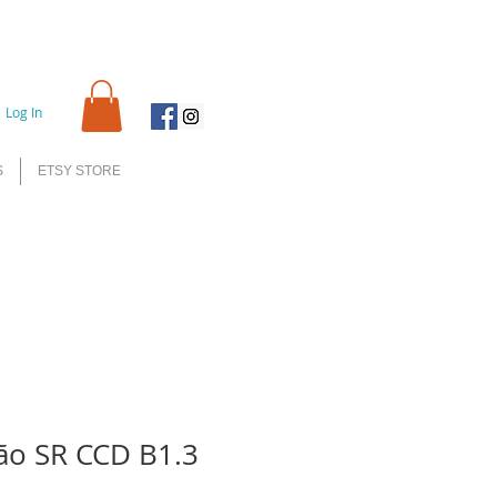
Log In
S
ETSY STORE
ão SR CCD B1.3