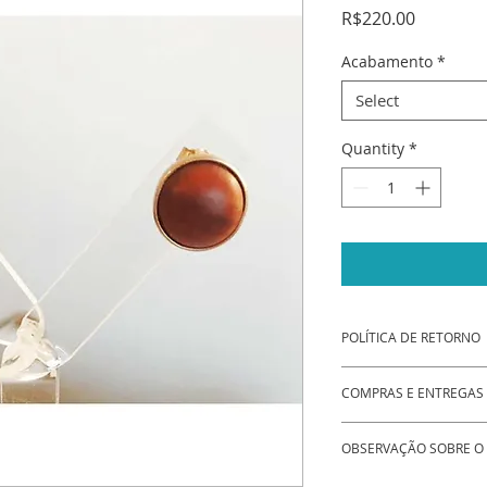
Price
R$220.00
Acabamento
*
Select
Quantity
*
POLÍTICA DE RETORNO
Caso seu produto c
COMPRAS E ENTREGAS 
danificado, o clien
mesmo para entrar
Opção de compras v
enviando fotos do p
OBSERVAÇÃO SOBRE O
Mais agilidade na 
problema, o produto
produtos.