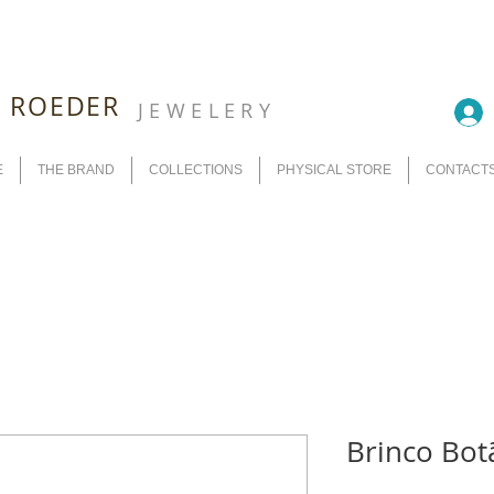
G ROEDER
JEWELERY
E
THE BRAND
COLLECTIONS
PHYSICAL STORE
CONTACT
Brinco Bot