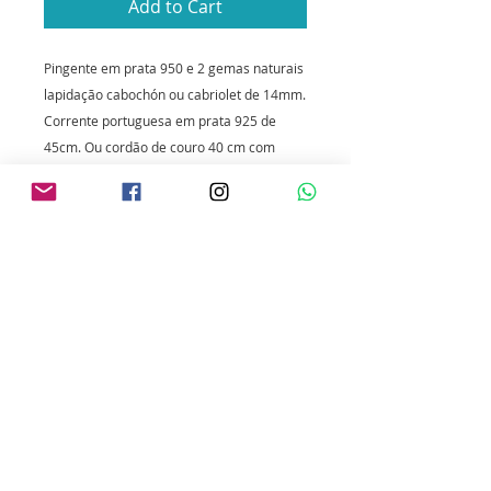
Add to Cart
Pingente em prata 950 e 2 gemas naturais
lapidação cabochón ou cabriolet de 14mm.
Corrente portuguesa em prata 925 de
45cm. Ou cordão de couro 40 cm com
terminais, fecho e alongador em Prata
925.
Para limpeza da prata utilize flanela
mágica. Não exponha o produto ao calor,
pois isso pode danificar a gema.
PERSONALIZAÇÃO DO
PRODUTO
Caso deseje este colar mais justo
RETORNO E REEMBOLSO
ao pescoço ou comprido, é possível
encomendar enviando as medidas