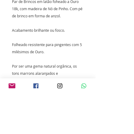
Par de Brincos em latão foheado a Ouro
18k, com madeira de Nó de Pinho. Com pé
de brinco em forma de anzol.
Acabamento brilhante ou fosco.
Folheado resistente para pingentes com 5
milésimos de Ouro.
Por ser uma gema natural orgânica, os
tons marrons alaranjados e
avermelhados do Nó de Pinho podem
variar.
*Cuidados com a joia folheada: Evite
molhar para não manchar o metal. Não
molhar com água quente e não espirrar
cosméticos sobre a peça.