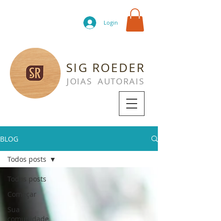
Login
SIG ROEDER
JOIAS AUTORAIS
BLOG
Todos posts
Todos posts
Começar
Sua
comunidade